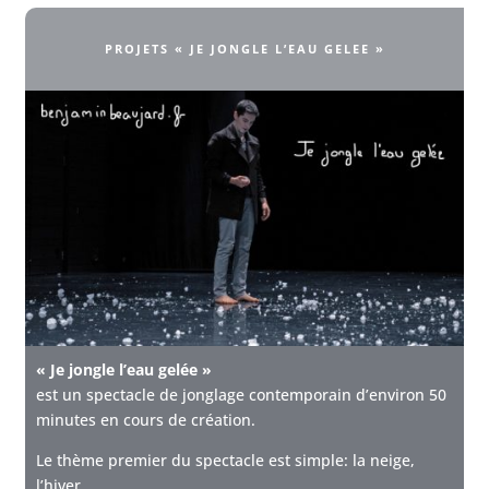
PROJETS « JE JONGLE L’EAU GELEE »
« Je jongle l’eau gelée »
est un spectacle de jonglage contemporain d’environ 50
minutes en cours de création.
Le thème premier du spectacle est simple: la neige,
l’hiver…