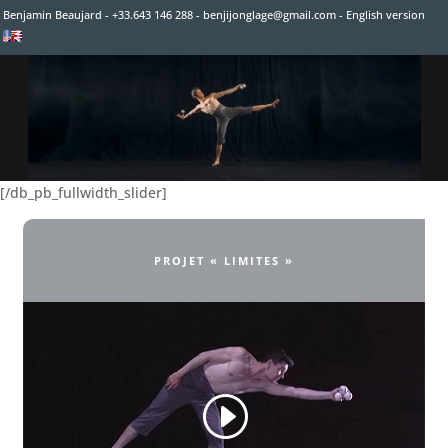
Benjamin Beaujard - +33.643 146 288 -
benjijonglage@gmail.com
-
English version
[/db_pb_slide]
[/db_pb_slide]
[/db_pb_slide]
[/db_pb_fullwidth_slider]
PROJET « LIMITES »